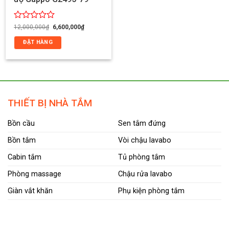
Giá
Giá
Được
12,000,000
₫
6,600,000
₫
gốc
hiện
xếp
là:
tại
ĐẶT HÀNG
hạng
12,000,000₫.
là:
0
6,600,000₫.
5
sao
THIẾT BỊ NHÀ TẮM
Bồn cầu
Sen tắm đứng
Bồn tắm
Vòi chậu lavabo
Cabin tắm
Tủ phòng tắm
Phòng massage
Chậu rửa lavabo
Giàn vắt khăn
Phụ kiện phòng tắm