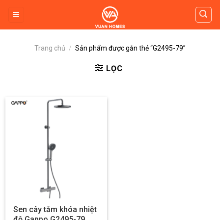
Skip
to
content
Trang chủ
/
Sản phẩm được gắn thẻ “G2495-79”
LỌC
Sen cây tắm khóa nhiệt
độ Gappo G2495-79