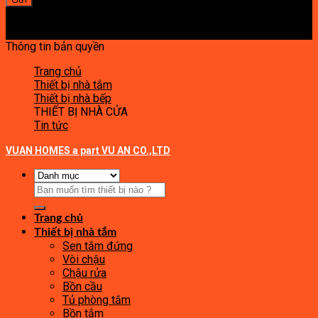
Thông tin bản quyền
Trang chủ
Thiết bị nhà tắm
Thiết bị nhà bếp
THIẾT BỊ NHÀ CỬA
Tin tức
VUAN HOMES a part VU AN CO.,LTD
Tìm
kiếm:
Trang chủ
Thiết bị nhà tắm
Sen tắm đứng
Vòi chậu
Chậu rửa
Bồn cầu
Tủ phòng tắm
Bồn tắm