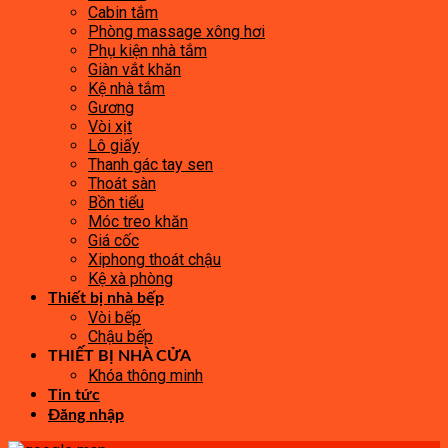
Cabin tắm
Phòng massage xông hơi
Phụ kiện nhà tắm
Giàn vắt khăn
Kệ nhà tắm
Gương
Vòi xịt
Lô giấy
Thanh gác tay sen
Thoát sàn
Bồn tiểu
Móc treo khăn
Giá cốc
Xiphong thoát chậu
Kệ xà phòng
Thiết bị nhà bếp
Vòi bếp
Chậu bếp
THIẾT BỊ NHÀ CỬA
Khóa thông minh
Tin tức
Đăng nhập