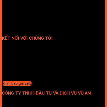
KẾT NỐI VỚI CHÚNG TÔI
Nhận báo giá zalo
CÔNG TY TNHH ĐẦU TƯ VÀ DỊCH VỤ VŨ AN
Địa chỉ: Tầng 4, Tecco Garden, đường Vũ Lăng, Xã Thanh Trì,