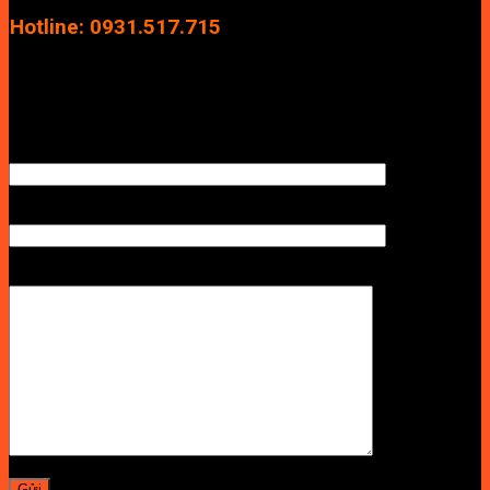
Hà Nội
Hotline: 0931.517.715
Điện thoại: 0246.2929.239
Email: info.vuan@gmail.com
TÊN ANH/CHỊ
SỐ ĐIỆN THOẠI NHẬN BÁO GIÁ
LỜI NHẮN