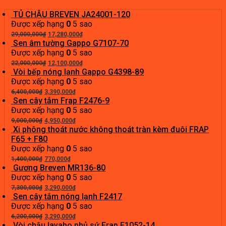
TỦ CHẬU BREVEN JA24001-120
Được xếp hạng
0
5 sao
Giá
Giá
29,000,000
₫
17,280,000
₫
gốc
hiện
Sen âm tường Gappo G7107-70
là:
tại
Được xếp hạng
0
5 sao
29,000,000₫.
Giá
là:
Giá
22,000,000
₫
12,100,000
₫
gốc
17,280,000₫.
hiện
Vòi bếp nóng lạnh Gappo G4398-89
là:
tại
Được xếp hạng
0
5 sao
Giá
22,000,000₫.
Giá
là:
6,400,000
₫
3,390,000
₫
gốc
hiện
12,100,000₫.
Sen cây tắm Frap F2476-9
là:
tại
Được xếp hạng
0
5 sao
6,400,000₫.
Giá
là:
Giá
9,000,000
₫
4,950,000
₫
gốc
3,390,000₫.
hiện
Xi phông thoát nước không thoát tràn kèm đuôi FRAP
là:
tại
F65 + F80
9,000,000₫.
là:
Được xếp hạng
0
5 sao
Giá
Giá
4,950,000₫.
1,400,000
₫
770,000
₫
gốc
hiện
Gương Breven MR136-80
là:
tại
Được xếp hạng
0
5 sao
1,400,000₫.
Giá
là:
Giá
7,300,000
₫
3,290,000
₫
gốc
770,000₫.
hiện
Sen cây tắm nóng lạnh F2417
là:
tại
Được xếp hạng
0
5 sao
7,300,000₫.
Giá
là:
Giá
6,200,000
₫
3,290,000
₫
gốc
3,290,000₫.
hiện
Vòi chậu lavabo phủ sứ Frap F1052-14