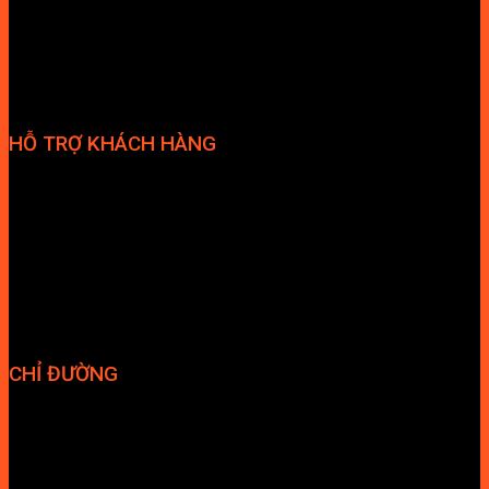
HỖ TRỢ KHÁCH HÀNG
Phương thức thanh toán
Chính sách bảo hành
Chính sách bảo mật
Vận chuyển và giao nhận
Điều kiện và Thỏa thuận giao dịch
CHỈ ĐƯỜNG