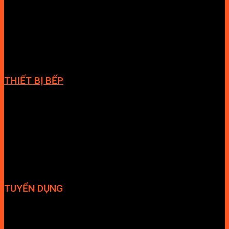
Bồn tắm
Vòi chậu lavabo
Cabin tắm
Tủ phòng tắm
Phòng massage
Chậu rửa lavabo
Giàn vắt khăn
Phụ kiện phòng tắm
THIẾT BỊ BẾP
Vòi bếp
Chậu bếp
Bếp điện
Hút mùi
TUYỂN DỤNG
Hợp tác đại lý
Tuyển dụng nhân sự