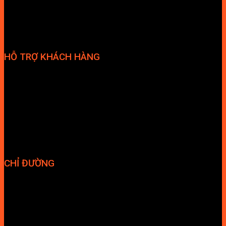
HỖ TRỢ KHÁCH HÀNG
Phương thức thanh toán
Chính sách bảo hành
Chính sách bảo mật
Vận chuyển và giao nhận
Điều kiện và Thỏa thuận giao dịch
CHỈ ĐƯỜNG