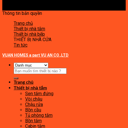
Thông tin bản quyền
Trang chủ
Thiết bị nhà tắm
Thiết bị nhà bếp
THIẾT BỊ NHÀ CỬA
Tin tức
VUAN HOMES a part VU AN CO.,LTD
Tìm
kiếm:
Trang chủ
Thiết bị nhà tắm
Sen tắm đứng
Vòi chậu
Chậu rửa
Bồn cầu
Tủ phòng tắm
Bồn tắm
Cabin tắm