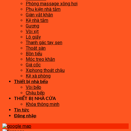
Phòng massage xông hơi
Phụ kiện nhà tắm
Giàn vắt khăn
Kệ nhà tắm
Gương
Vòi xịt
Lô giấy
Thanh gác tay sen
Thoát sàn
Bồn tiểu
Móc treo khăn
Giá cốc
Xiphong thoát chậu
Kệ xà phòng
Thiết bị nhà bếp
Vòi bếp
Chậu bếp
THIẾT BỊ NHÀ CỬA
Khóa thông minh
Tin tức
Đăng nhập