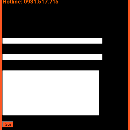
Hotline: 0931.517.715
Điện thoại: 0246.2929.239
Email: info.vuan@gmail.com
TÊN ANH/CHỊ
SỐ ĐIỆN THOẠI NHẬN BÁO GIÁ
LỜI NHẮN