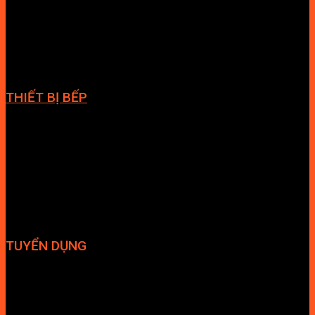
Cabin tắm
Tủ phòng tắm
Phòng massage
Chậu rửa lavabo
Giàn vắt khăn
Phụ kiện phòng tắm
THIẾT BỊ BẾP
Vòi bếp
Chậu bếp
Bếp điện
Hút mùi
TUYỂN DỤNG
Hợp tác đại lý
Tuyển dụng nhân sự