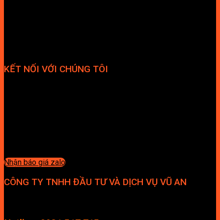
KẾT NỐI VỚI CHÚNG TÔI
Nhận báo giá zalo
CÔNG TY TNHH ĐẦU TƯ VÀ DỊCH VỤ VŨ AN
Địa chỉ: Tầng 4, Tecco Garden, đường Vũ Lăng, Xã Thanh Trì,
Hà Nội