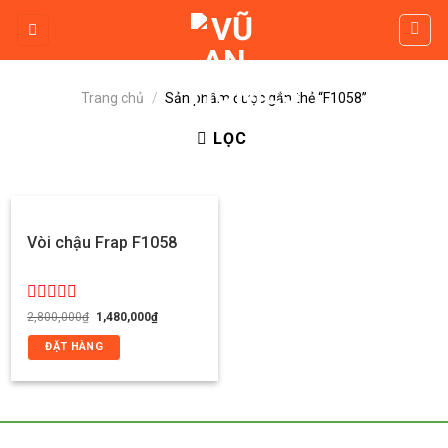
Skip
to
content
Trang chủ
/
Sản phẩm được gắn thẻ “F1058”
LỌC
Vòi chậu Frap F1058
Được
Giá
Giá
2,800,000
₫
1,480,000
₫
gốc
hiện
xếp
là:
tại
hạng
ĐẶT HÀNG
2,800,000₫.
là:
0
1,480,000₫.
5
sao