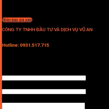
Nhận báo giá zalo
CÔNG TY TNHH ĐẦU TƯ VÀ DỊCH VỤ VŨ AN
Địa chỉ: Tầng 4, Tecco Garden, đường Vũ Lăng, Xã Thanh Trì, Hà
Hotline: 0931.517.715
Điện thoại: 0246.2929.239
Email: info.vuan@gmail.com
TÊN ANH/CHỊ
SỐ ĐIỆN THOẠI NHẬN BÁO GIÁ
LỜI NHẮN