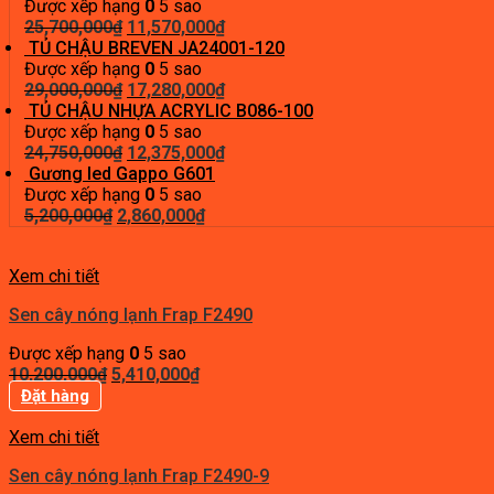
là:
tại
Được xếp hạng
0
5 sao
31,000,000₫.
Giá
là:
Giá
25,700,000
₫
11,570,000
₫
gốc
18,600,000₫.
hiện
TỦ CHẬU BREVEN JA24001-120
là:
tại
Được xếp hạng
0
5 sao
25,700,000₫.
Giá
là:
Giá
29,000,000
₫
17,280,000
₫
gốc
11,570,000₫.
hiện
TỦ CHẬU NHỰA ACRYLIC B086-100
là:
tại
Được xếp hạng
0
5 sao
29,000,000₫.
Giá
là:
Giá
24,750,000
₫
12,375,000
₫
gốc
17,280,000₫.
hiện
Gương led Gappo G601
là:
tại
Được xếp hạng
0
5 sao
Giá
24,750,000₫.
Giá
là:
5,200,000
₫
2,860,000
₫
gốc
hiện
12,375,000₫.
là:
tại
Xem chi tiết
5,200,000₫.
là:
2,860,000₫.
Sen cây nóng lạnh Frap F2490
Được xếp hạng
0
5 sao
Giá
Giá
10,200,000
₫
5,410,000
₫
gốc
hiện
Đặt hàng
là:
tại
10,200,000₫.
là:
Xem chi tiết
5,410,000₫.
Sen cây nóng lạnh Frap F2490-9