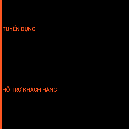
Hút mùi
TUYỂN DỤNG
Hợp tác đại lý
Tuyển dụng nhân sự
HỖ TRỢ KHÁCH HÀNG
Phương thức thanh toán
Chính sách bảo hành
Chính sách bảo mật
Vận chuyển và giao nhận
Điều kiện và Thỏa thuận giao dịch