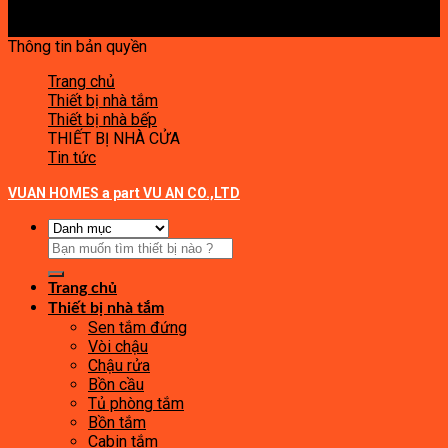
Thông tin bản quyền
Trang chủ
Thiết bị nhà tắm
Thiết bị nhà bếp
THIẾT BỊ NHÀ CỬA
Tin tức
VUAN HOMES a part VU AN CO.,LTD
Tìm
kiếm:
Trang chủ
Thiết bị nhà tắm
Sen tắm đứng
Vòi chậu
Chậu rửa
Bồn cầu
Tủ phòng tắm
Bồn tắm
Cabin tắm