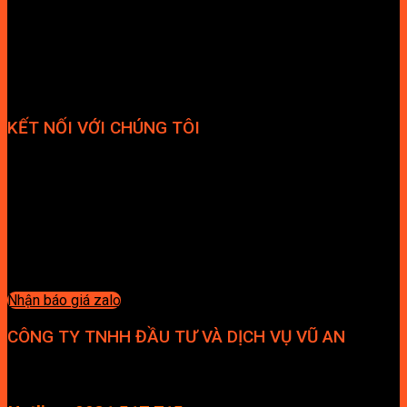
KẾT NỐI VỚI CHÚNG TÔI
Nhận báo giá zalo
CÔNG TY TNHH ĐẦU TƯ VÀ DỊCH VỤ VŨ AN
Địa chỉ: Tầng 4, Tecco Garden, đường Vũ Lăng, Xã Thanh Trì,
Hà Nội