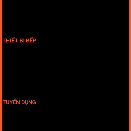
Cabin tắm
Tủ phòng tắm
Phòng massage
Chậu rửa lavabo
Giàn vắt khăn
Phụ kiện phòng tắm
THIẾT BỊ BẾP
Vòi bếp
Chậu bếp
Bếp điện
Hút mùi
TUYỂN DỤNG
Hợp tác đại lý
Tuyển dụng nhân sự