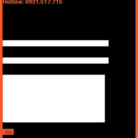
Hotline: 0931.517.715
Điện thoại: 0246.2929.239
Email: info.vuan@gmail.com
TÊN ANH/CHỊ
SỐ ĐIỆN THOẠI NHẬN BÁO GIÁ
LỜI NHẮN