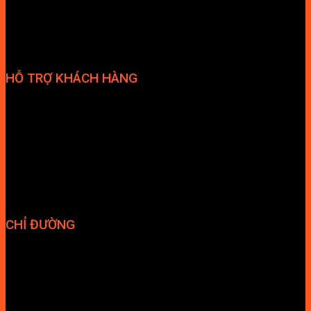
HỖ TRỢ KHÁCH HÀNG
Phương thức thanh toán
Chính sách bảo hành
Chính sách bảo mật
Vận chuyển và giao nhận
Điều kiện và Thỏa thuận giao dịch
CHỈ ĐƯỜNG