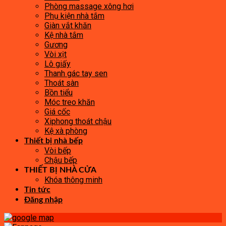
Phòng massage xông hơi
Phụ kiện nhà tắm
Giàn vắt khăn
Kệ nhà tắm
Gương
Vòi xịt
Lô giấy
Thanh gác tay sen
Thoát sàn
Bồn tiểu
Móc treo khăn
Giá cốc
Xiphong thoát chậu
Kệ xà phòng
Thiết bị nhà bếp
Vòi bếp
Chậu bếp
THIẾT BỊ NHÀ CỬA
Khóa thông minh
Tin tức
Đăng nhập