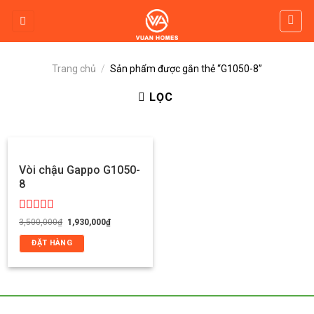
Skip
to
content
Trang chủ
/
Sản phẩm được gắn thẻ “G1050-8”
LỌC
Vòi chậu Gappo G1050-
8
Được
Giá
Giá
3,500,000
₫
1,930,000
₫
gốc
hiện
xếp
là:
tại
hạng
ĐẶT HÀNG
3,500,000₫.
là:
0
1,930,000₫.
5
sao