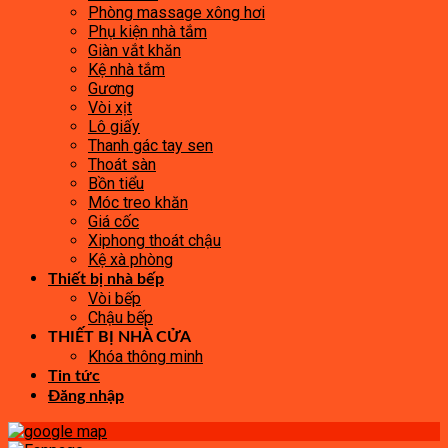
Phòng massage xông hơi
Phụ kiện nhà tắm
Giàn vắt khăn
Kệ nhà tắm
Gương
Vòi xịt
Lô giấy
Thanh gác tay sen
Thoát sàn
Bồn tiểu
Móc treo khăn
Giá cốc
Xiphong thoát chậu
Kệ xà phòng
Thiết bị nhà bếp
Vòi bếp
Chậu bếp
THIẾT BỊ NHÀ CỬA
Khóa thông minh
Tin tức
Đăng nhập