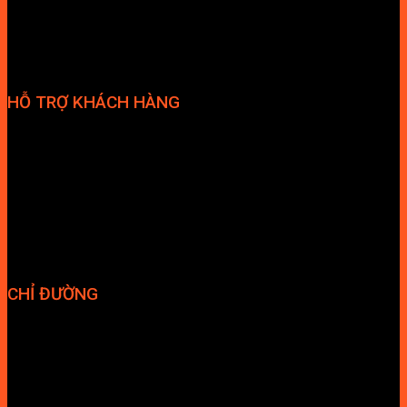
HỖ TRỢ KHÁCH HÀNG
Phương thức thanh toán
Chính sách bảo hành
Chính sách bảo mật
Vận chuyển và giao nhận
Điều kiện và Thỏa thuận giao dịch
CHỈ ĐƯỜNG