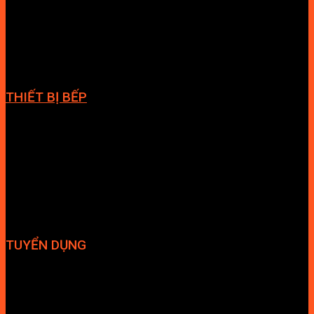
Cabin tắm
Tủ phòng tắm
Phòng massage
Chậu rửa lavabo
Giàn vắt khăn
Phụ kiện phòng tắm
THIẾT BỊ BẾP
Vòi bếp
Chậu bếp
Bếp điện
Hút mùi
TUYỂN DỤNG
Hợp tác đại lý
Tuyển dụng nhân sự