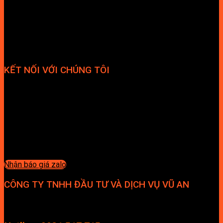
KẾT NỐI VỚI CHÚNG TÔI
Nhận báo giá zalo
CÔNG TY TNHH ĐẦU TƯ VÀ DỊCH VỤ VŨ AN
Địa chỉ: Tầng 4, Tecco Garden, đường Vũ Lăng, Xã Thanh Trì,
Hà Nội