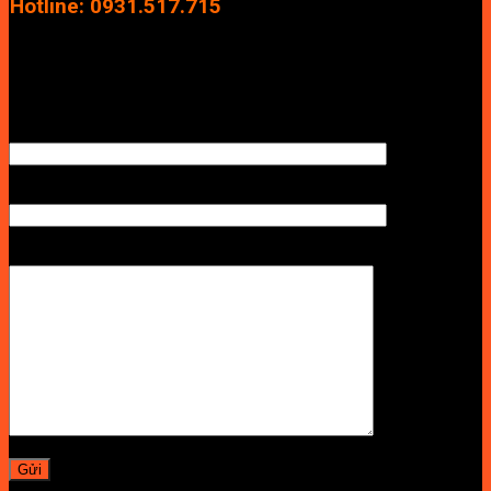
Hotline: 0931.517.715
Điện thoại: 0246.2929.239
Email: info.vuan@gmail.com
TÊN ANH/CHỊ
SỐ ĐIỆN THOẠI NHẬN BÁO GIÁ
LỜI NHẮN