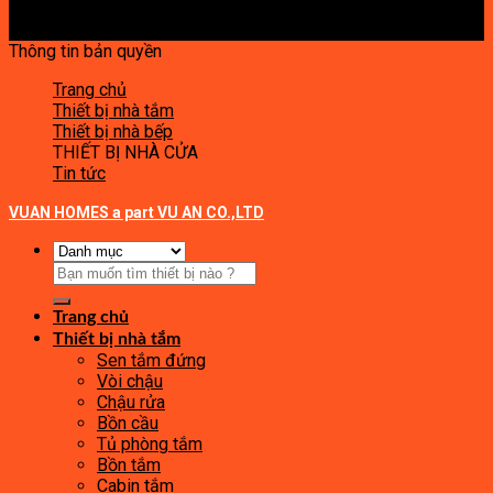
Thông tin bản quyền
Trang chủ
Thiết bị nhà tắm
Thiết bị nhà bếp
THIẾT BỊ NHÀ CỬA
Tin tức
VUAN HOMES a part VU AN CO.,LTD
Tìm
kiếm:
Trang chủ
Thiết bị nhà tắm
Sen tắm đứng
Vòi chậu
Chậu rửa
Bồn cầu
Tủ phòng tắm
Bồn tắm
Cabin tắm