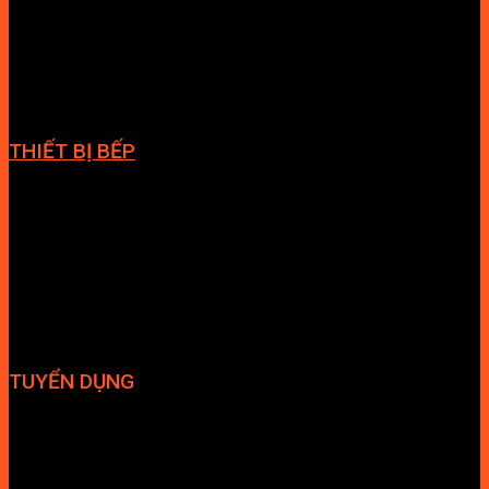
Cabin tắm
Tủ phòng tắm
Phòng massage
Chậu rửa lavabo
Giàn vắt khăn
Phụ kiện phòng tắm
THIẾT BỊ BẾP
Vòi bếp
Chậu bếp
Bếp điện
Hút mùi
TUYỂN DỤNG
Hợp tác đại lý
Tuyển dụng nhân sự