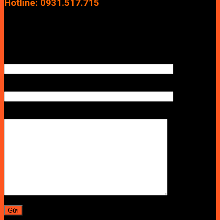
Hotline: 0931.517.715
Điện thoại: 0246.2929.239
Email: info.vuan@gmail.com
TÊN ANH/CHỊ
SỐ ĐIỆN THOẠI NHẬN BÁO GIÁ
LỜI NHẮN