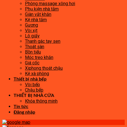
Phòng massage xông hơi
Phụ kiện nhà tắm
Giàn vắt khăn
Kệ nhà tắm
Gương
Vòi xịt
Lô giấy
Thanh gác tay sen
Thoát sàn
Bồn tiểu
Móc treo khăn
Giá cốc
Xiphong thoát chậu
Kệ xà phòng
Thiết bị nhà bếp
Vòi bếp
Chậu bếp
THIẾT BỊ NHÀ CỬA
Khóa thông minh
Tin tức
Đăng nhập