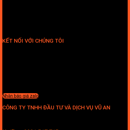
KẾT NỐI VỚI CHÚNG TÔI
Nhận báo giá zalo
CÔNG TY TNHH ĐẦU TƯ VÀ DỊCH VỤ VŨ AN
Địa chỉ: Tầng 4, Tecco Garden, đường Vũ Lăng, Xã Thanh Trì,
Hà Nội