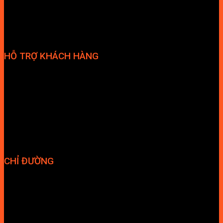
HỖ TRỢ KHÁCH HÀNG
Phương thức thanh toán
Chính sách bảo hành
Chính sách bảo mật
Vận chuyển và giao nhận
Điều kiện và Thỏa thuận giao dịch
CHỈ ĐƯỜNG