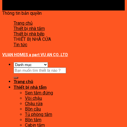
Thông tin bản quyền
Trang chủ
Thiết bị nhà tắm
Thiết bị nhà bếp
THIẾT BỊ NHÀ CỬA
Tin tức
VUAN HOMES a part VU AN CO.,LTD
Tìm
kiếm:
Trang chủ
Thiết bị nhà tắm
Sen tắm đứng
Vòi chậu
Chậu rửa
Bồn cầu
Tủ phòng tắm
Bồn tắm
Cabin tắm