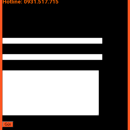
Hotline: 0931.517.715
Điện thoại: 0246.2929.239
Email: info.vuan@gmail.com
TÊN ANH/CHỊ
SỐ ĐIỆN THOẠI NHẬN BÁO GIÁ
LỜI NHẮN