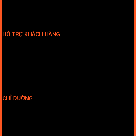
HỖ TRỢ KHÁCH HÀNG
Phương thức thanh toán
Chính sách bảo hành
Chính sách bảo mật
Vận chuyển và giao nhận
Điều kiện và Thỏa thuận giao dịch
CHỈ ĐƯỜNG