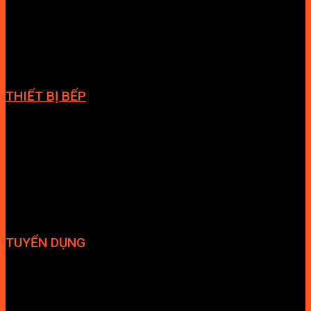
Cabin tắm
Tủ phòng tắm
Phòng massage
Chậu rửa lavabo
Giàn vắt khăn
Phụ kiện phòng tắm
THIẾT BỊ BẾP
Vòi bếp
Chậu bếp
Bếp điện
Hút mùi
TUYỂN DỤNG
Hợp tác đại lý
Tuyển dụng nhân sự