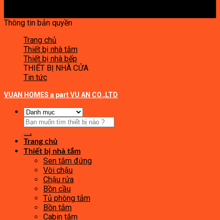
Thông tin bản quyền
Trang chủ
Thiết bị nhà tắm
Thiết bị nhà bếp
THIẾT BỊ NHÀ CỬA
Tin tức
VUAN HOMES a part VU AN CO.,LTD
Tìm
kiếm:
Trang chủ
Thiết bị nhà tắm
Sen tắm đứng
Vòi chậu
Chậu rửa
Bồn cầu
Tủ phòng tắm
Bồn tắm
Cabin tắm