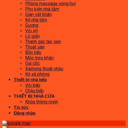
Phòng massage xông hơi
Phụ kiện nhà tắm
Giàn vắt khăn
Kệ nhà tắm
Gương
Vòi xịt
Lô giấy
Thanh gác tay sen
Thoát sàn
Bồn tiểu
Móc treo khăn
Giá cốc
Xiphong thoát chậu
Kệ xà phòng
Thiết bị nhà bếp
Vòi bếp
Chậu bếp
THIẾT BỊ NHÀ CỬA
Khóa thông minh
Tin tức
Đăng nhập