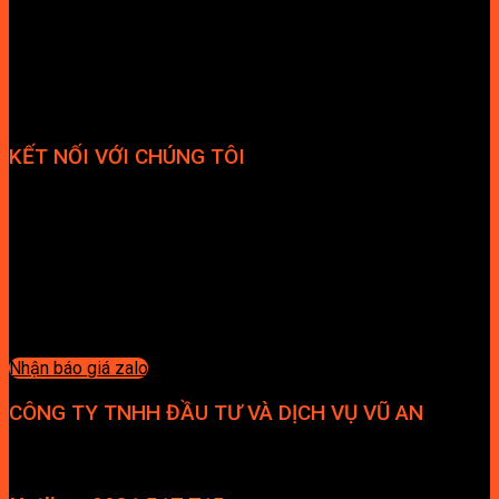
KẾT NỐI VỚI CHÚNG TÔI
Nhận báo giá zalo
CÔNG TY TNHH ĐẦU TƯ VÀ DỊCH VỤ VŨ AN
Địa chỉ: Tầng 4, Tecco Garden, đường Vũ Lăng, Xã Thanh Trì,
Hà Nội