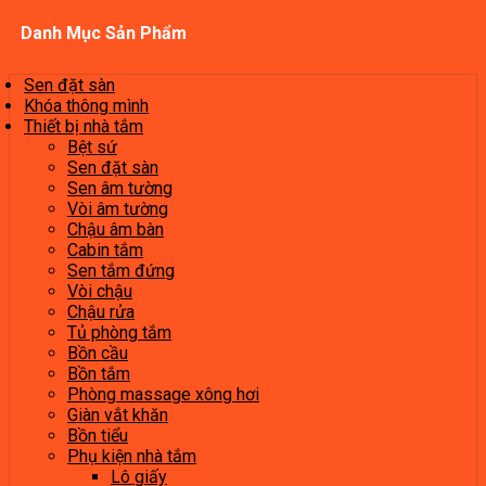
Danh Mục Sản Phẩm
Sen đặt sàn
Khóa thông mình
Thiết bị nhà tắm
Bệt sứ
Sen đặt sàn
Sen âm tường
Vòi âm tường
Chậu âm bàn
Cabin tắm
Sen tắm đứng
Vòi chậu
Chậu rửa
Tủ phòng tắm
Bồn cầu
Bồn tắm
Phòng massage xông hơi
Giàn vắt khăn
Bồn tiểu
Phụ kiện nhà tắm
Lô giấy