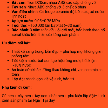
Bát sen
: Tròn D20cm, nhựa ABS cao cấp chống vỡ
Tay sen
: Nhựa ABS chống vỡ, 3 chế độ phun
Van điều chỉnh
: Cartridge ceramic độ bền cao, xả nước
linh hoạt
Áp lực nước
: 0.05–0.75 MPa
Tuổi thọ
: ~160.000 lần bật/tắt (~30 năm)
Bảo hành
: 3 năm toàn cầu lỗi đổi mới, bảo hành theo số
serial khắc trên thân của từng sản phẩm
Ưu điểm nổi bật:
Thiết kế sang trọng, bền đẹp – phù hợp mọi không gian
phòng tắm.
Tiết kiệm nước: bát sen tạo hiệu ứng mưa, tiết kiệm
~30% nước
An toàn sức khỏe: đồng thau không chì, van ceramic an
toàn.
Lắp đặt nhanh gọn, dễ vệ sinh, bảo trì.
Phụ kiện đi kèm:
Củ sen + cây sen + tay sen + bát sen + phụ kiện lắp đặt– Link
xem sản phẩm tại Nga :
Tại đây