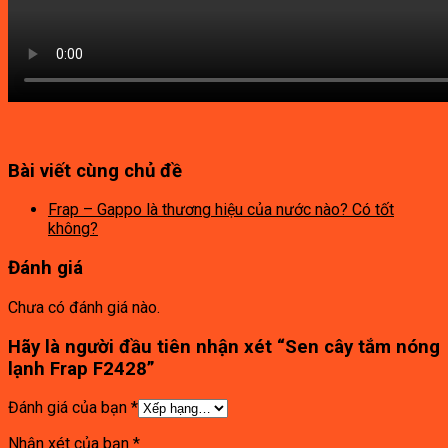
Bài viết cùng chủ đề
Frap – Gappo là thương hiệu của nước nào? Có tốt
không?
Đánh giá
Chưa có đánh giá nào.
Hãy là người đầu tiên nhận xét “Sen cây tắm nóng
lạnh Frap F2428”
Đánh giá của bạn
*
Nhận xét của bạn
*