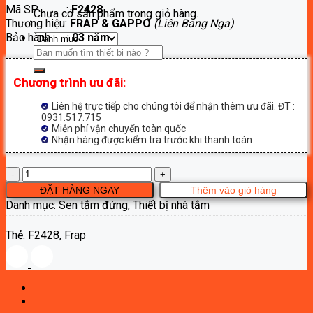
Mã SP :
F2428
là:
tại
Chưa có sản phẩm trong giỏ hàng.
Thương hiệu:
FRAP & GAPPO
(Liên Bang Nga)
4,700,000₫.
là:
Bảo hành :
03 năm
2,590,000₫.
Tìm
kiếm:
Chương trình ưu đãi:
Liên hệ trực tiếp cho chúng tôi để nhận thêm ưu đãi. ĐT :
0931.517.715
Miễn phí vận chuyển toàn quốc
Nhận hàng được kiểm tra trước khi thanh toán
Sen
cây
ĐẶT HÀNG NGAY
Thêm vào giỏ hàng
tắm
Danh mục:
Sen tắm đứng
,
Thiết bị nhà tắm
nóng
lạnh
Thẻ:
F2428
,
Frap
Frap
F2428
số
lượng