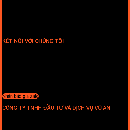
KẾT NỐI VỚI CHÚNG TÔI
Nhận báo giá zalo
CÔNG TY TNHH ĐẦU TƯ VÀ DỊCH VỤ VŨ AN
Địa chỉ: Tầng 4, Tecco Garden, đường Vũ Lăng, Xã Thanh Trì,
Hà Nội