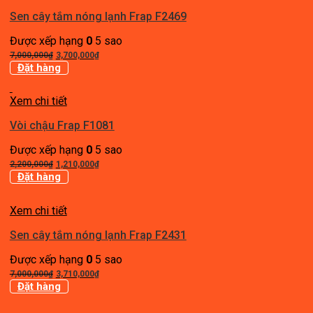
Sen cây tắm nóng lạnh Frap F2469
Được xếp hạng
0
5 sao
Giá
Giá
7,000,000
₫
3,700,000
₫
gốc
hiện
Đặt hàng
là:
tại
7,000,000₫.
là:
Xem chi tiết
3,700,000₫.
Vòi chậu Frap F1081
Được xếp hạng
0
5 sao
Giá
Giá
2,200,000
₫
1,210,000
₫
gốc
hiện
Đặt hàng
là:
tại
2,200,000₫.
là:
Xem chi tiết
1,210,000₫.
Sen cây tắm nóng lạnh Frap F2431
Được xếp hạng
0
5 sao
Giá
Giá
7,000,000
₫
3,710,000
₫
gốc
hiện
Đặt hàng
là:
tại
7,000,000₫.
là: