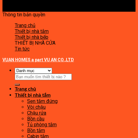
Thông tin bản quyền
Trang chủ
Thiết bị nhà tắm
Thiết bị nhà bếp
THIẾT BỊ NHÀ CỬA
Tin tức
VUAN HOMES a part VU AN CO.,LTD
Tìm
kiếm:
Trang chủ
Thiết bị nhà tắm
Sen tắm đứng
Vòi chậu
Chậu rửa
Bồn cầu
Tủ phòng tắm
Bồn tắm
Cabin tắm