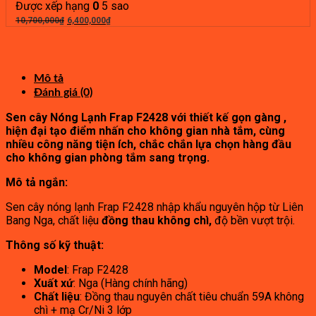
là:
tại
Được xếp hạng
0
5 sao
500,000₫.
Giá
là:
Giá
10,700,000
₫
6,400,000
₫
gốc
280,000₫.
hiện
là:
tại
10,700,000₫.
là:
6,400,000₫.
Mô tả
Đánh giá (0)
Sen cây Nóng Lạnh Frap F2428 với thiết kế gọn gàng ,
hiện đại tạo điểm nhấn cho không gian nhà tắm, cùng
nhiều công năng tiện ích, chắc chắn lựa chọn hàng đầu
cho không gian phòng tắm sang trọng.
Mô tả ngắn:
Sen cây nóng lạnh Frap F2428 nhập khẩu nguyên hộp từ Liên
Bang Nga, chất liệu
đồng thau không chì,
độ bền vượt trội.
Thông số kỹ thuật:
Model
: Frap F2428
Xuất xứ
: Nga (Hàng chính hãng)
Chất liệu
: Đồng thau nguyên chất tiêu chuẩn 59A không
chì + mạ Cr/Ni 3 lớp