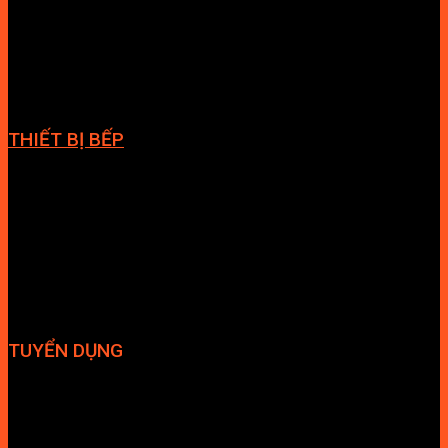
Cabin tắm
Tủ phòng tắm
Phòng massage
Chậu rửa lavabo
Giàn vắt khăn
Phụ kiện phòng tắm
THIẾT BỊ BẾP
Vòi bếp
Chậu bếp
Bếp điện
Hút mùi
TUYỂN DỤNG
Hợp tác đại lý
Tuyển dụng nhân sự