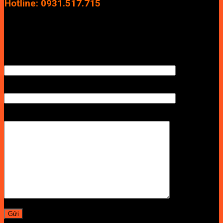
Hotline: 0931.517.715
Điện thoại: 0246.2929.239
Email: info.vuan@gmail.com
TÊN ANH/CHỊ
SỐ ĐIỆN THOẠI NHẬN BÁO GIÁ
LỜI NHẮN