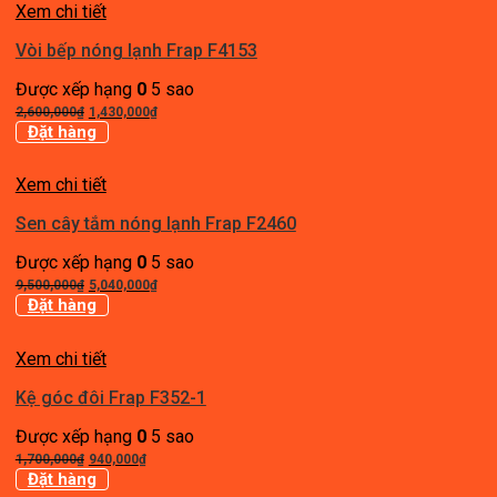
Xem chi tiết
3,710,000₫.
Vòi bếp nóng lạnh Frap F4153
Được xếp hạng
0
5 sao
Giá
Giá
2,600,000
₫
1,430,000
₫
gốc
hiện
Đặt hàng
là:
tại
2,600,000₫.
là:
Xem chi tiết
1,430,000₫.
Sen cây tắm nóng lạnh Frap F2460
Được xếp hạng
0
5 sao
Giá
Giá
9,500,000
₫
5,040,000
₫
gốc
hiện
Đặt hàng
là:
tại
9,500,000₫.
là:
Xem chi tiết
5,040,000₫.
Kệ góc đôi Frap F352-1
Được xếp hạng
0
5 sao
Giá
Giá
1,700,000
₫
940,000
₫
gốc
hiện
Đặt hàng