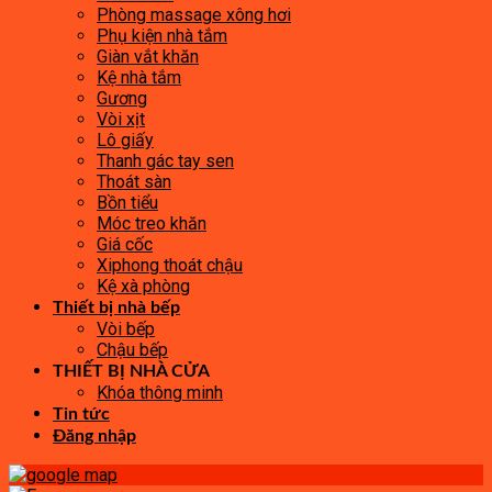
Phòng massage xông hơi
Phụ kiện nhà tắm
Giàn vắt khăn
Kệ nhà tắm
Gương
Vòi xịt
Lô giấy
Thanh gác tay sen
Thoát sàn
Bồn tiểu
Móc treo khăn
Giá cốc
Xiphong thoát chậu
Kệ xà phòng
Thiết bị nhà bếp
Vòi bếp
Chậu bếp
THIẾT BỊ NHÀ CỬA
Khóa thông minh
Tin tức
Đăng nhập