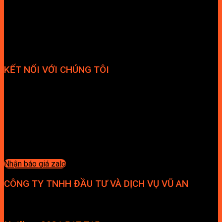
KẾT NỐI VỚI CHÚNG TÔI
Nhận báo giá zalo
CÔNG TY TNHH ĐẦU TƯ VÀ DỊCH VỤ VŨ AN
Địa chỉ: Tầng 4, Tecco Garden, đường Vũ Lăng, Xã Thanh Trì,
Hà Nội