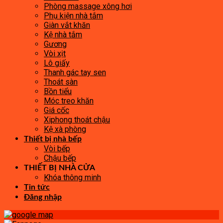
Phòng massage xông hơi
Phụ kiện nhà tắm
Giàn vắt khăn
Kệ nhà tắm
Gương
Vòi xịt
Lô giấy
Thanh gác tay sen
Thoát sàn
Bồn tiểu
Móc treo khăn
Giá cốc
Xiphong thoát chậu
Kệ xà phòng
Thiết bị nhà bếp
Vòi bếp
Chậu bếp
THIẾT BỊ NHÀ CỬA
Khóa thông minh
Tin tức
Đăng nhập