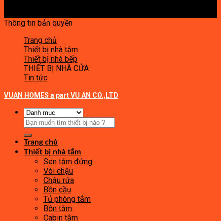
Thông tin bản quyền
Trang chủ
Thiết bị nhà tắm
Thiết bị nhà bếp
THIẾT BỊ NHÀ CỬA
Tin tức
VUAN HOMES a part VU AN CO.,LTD
Tìm
kiếm:
Trang chủ
Thiết bị nhà tắm
Sen tắm đứng
Vòi chậu
Chậu rửa
Bồn cầu
Tủ phòng tắm
Bồn tắm
Cabin tắm