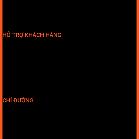
HỖ TRỢ KHÁCH HÀNG
Phương thức thanh toán
Chính sách bảo hành
Chính sách bảo mật
Vận chuyển và giao nhận
Điều kiện và Thỏa thuận giao dịch
CHỈ ĐƯỜNG