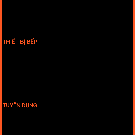
Cabin tắm
Tủ phòng tắm
Phòng massage
Chậu rửa lavabo
Giàn vắt khăn
Phụ kiện phòng tắm
THIẾT BỊ BẾP
Vòi bếp
Chậu bếp
Bếp điện
Hút mùi
TUYỂN DỤNG
Hợp tác đại lý
Tuyển dụng nhân sự