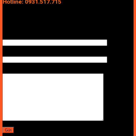
Hotline: 0931.517.715
Điện thoại: 0246.2929.239
Email: info.vuan@gmail.com
TÊN ANH/CHỊ
SỐ ĐIỆN THOẠI NHẬN BÁO GIÁ
LỜI NHẮN