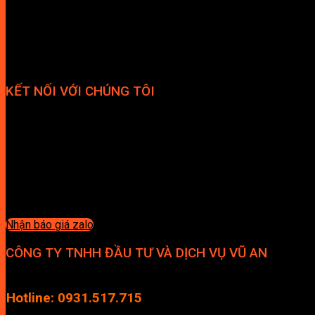
KẾT NỐI VỚI CHÚNG TÔI
Nhận báo giá zalo
CÔNG TY TNHH ĐẦU TƯ VÀ DỊCH VỤ VŨ AN
Địa chỉ: Tầng 4, Tecco Garden, đường Vũ Lăng, Xã Thanh Trì, Hà
Hotline: 0931.517.715
Điện thoại: 0246.2929.239