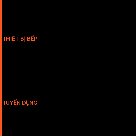
Cabin tắm
Phòng massage
Giàn vắt khăn
THIẾT BỊ BẾP
Vòi bếp
Chậu bếp
Bếp điện
Hút mùi
TUYỂN DỤNG
Hợp tác đại lý
Tuyển dụng nhân sự