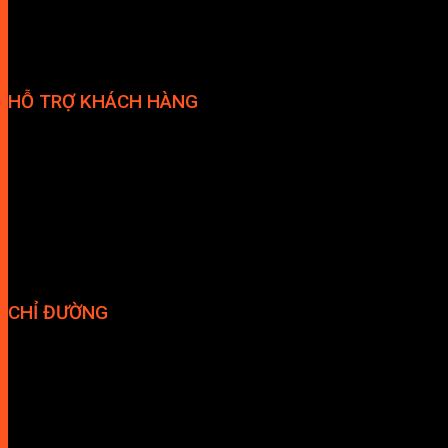
HỖ TRỢ KHÁCH HÀNG
Phương thức thanh toán
Chính sách bảo hành
Chính sách bảo mật
Vận chuyển và giao nhận
Điều kiện và Thỏa thuận giao dịch
CHỈ ĐƯỜNG