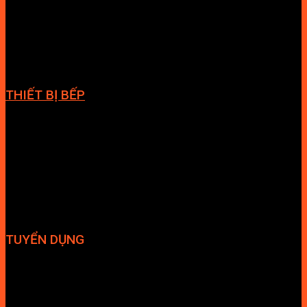
Cabin tắm
Tủ phòng tắm
Phòng massage
Chậu rửa lavabo
Giàn vắt khăn
Phụ kiện phòng tắm
THIẾT BỊ BẾP
Vòi bếp
Chậu bếp
Bếp điện
Hút mùi
TUYỂN DỤNG
Hợp tác đại lý
Tuyển dụng nhân sự