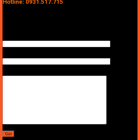
Hotline: 0931.517.715
Điện thoại: 0246.2929.239
Email: info.vuan@gmail.com
TÊN ANH/CHỊ
SỐ ĐIỆN THOẠI NHẬN BÁO GIÁ
LỜI NHẮN