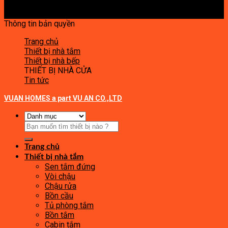
Thông tin bản quyền
Trang chủ
Thiết bị nhà tắm
Thiết bị nhà bếp
THIẾT BỊ NHÀ CỬA
Tin tức
VUAN HOMES a part VU AN CO.,LTD
Tìm
kiếm:
Trang chủ
Thiết bị nhà tắm
Sen tắm đứng
Vòi chậu
Chậu rửa
Bồn cầu
Tủ phòng tắm
Bồn tắm
Cabin tắm