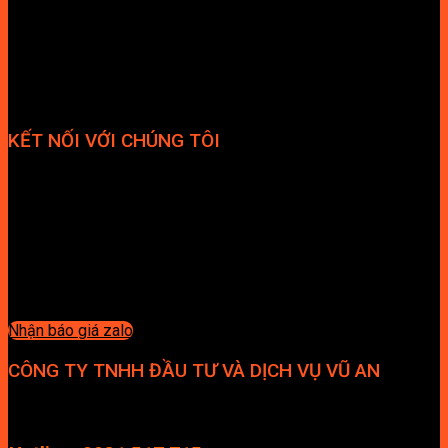
KẾT NỐI VỚI CHÚNG TÔI
Nhận báo giá zalo
CÔNG TY TNHH ĐẦU TƯ VÀ DỊCH VỤ VŨ AN
Địa chỉ: Tầng 4, Tecco Garden, đường Vũ Lăng, Xã Thanh Trì,
Hà Nội