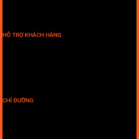
HỖ TRỢ KHÁCH HÀNG
Phương thức thanh toán
Chính sách bảo hành
Chính sách bảo mật
Vận chuyển và giao nhận
Điều kiện và Thỏa thuận giao dịch
CHỈ ĐƯỜNG