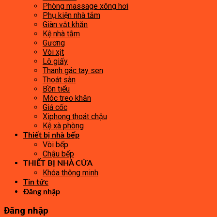
Phòng massage xông hơi
Phụ kiện nhà tắm
Giàn vắt khăn
Kệ nhà tắm
Gương
Vòi xịt
Lô giấy
Thanh gác tay sen
Thoát sàn
Bồn tiểu
Móc treo khăn
Giá cốc
Xiphong thoát chậu
Kệ xà phòng
Thiết bị nhà bếp
Vòi bếp
Chậu bếp
THIẾT BỊ NHÀ CỬA
Khóa thông minh
Tin tức
Đăng nhập
Đăng nhập