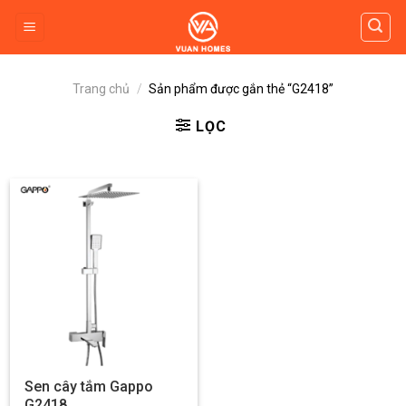
Skip
to
content
Trang chủ
/
Sản phẩm được gắn thẻ “G2418”
LỌC
Sen cây tắm Gappo
G2418