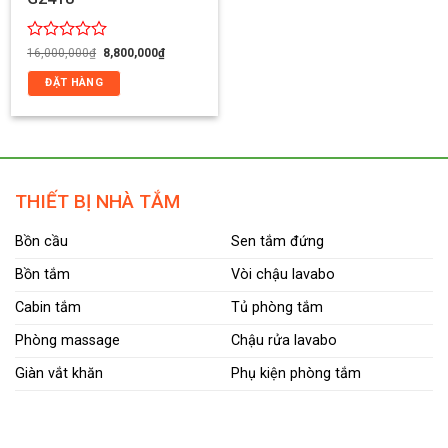
Giá
Giá
Được
16,000,000
₫
8,800,000
₫
gốc
hiện
xếp
là:
tại
ĐẶT HÀNG
hạng
16,000,000₫.
là:
0
8,800,000₫.
5
sao
THIẾT BỊ NHÀ TẮM
Bồn cầu
Sen tắm đứng
Bồn tắm
Vòi chậu lavabo
Cabin tắm
Tủ phòng tắm
Phòng massage
Chậu rửa lavabo
Giàn vắt khăn
Phụ kiện phòng tắm