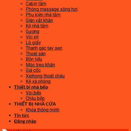
Cabin tắm
Phòng massage xông hơi
Phụ kiện nhà tắm
Giàn vắt khăn
Kệ nhà tắm
Gương
Vòi xịt
Lô giấy
Thanh gác tay sen
Thoát sàn
Bồn tiểu
Móc treo khăn
Giá cốc
Xiphong thoát chậu
Kệ xà phòng
Thiết bị nhà bếp
Vòi bếp
Chậu bếp
THIẾT BỊ NHÀ CỬA
Khóa thông minh
Tin tức
Đăng nhập