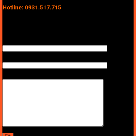
Hà Nội
Hotline: 0931.517.715
Điện thoại: 0246.2929.239
Email: info.vuan@gmail.com
TÊN ANH/CHỊ
SỐ ĐIỆN THOẠI NHẬN BÁO GIÁ
LỜI NHẮN