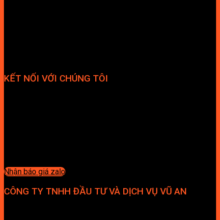
KẾT NỐI VỚI CHÚNG TÔI
Nhận báo giá zalo
CÔNG TY TNHH ĐẦU TƯ VÀ DỊCH VỤ VŨ AN
Địa chỉ: Tầng 4, Tecco Garden, đường Vũ Lăng, Xã Thanh Trì,