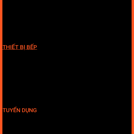
Bồn tắm
Vòi chậu lavabo
Cabin tắm
Tủ phòng tắm
Phòng massage
Chậu rửa lavabo
Giàn vắt khăn
Phụ kiện phòng tắm
THIẾT BỊ BẾP
Vòi bếp
Chậu bếp
Bếp điện
Hút mùi
TUYỂN DỤNG
Hợp tác đại lý
Tuyển dụng nhân sự