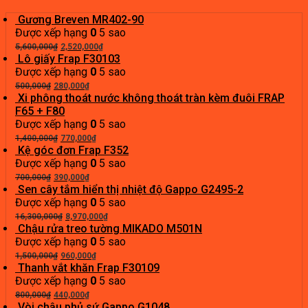
Gương Breven MR402-90
Được xếp hạng
0
5 sao
Giá
Giá
5,600,000
₫
2,520,000
₫
gốc
hiện
Lô giấy Frap F30103
là:
tại
Được xếp hạng
0
5 sao
Giá
5,600,000₫.
Giá
là:
500,000
₫
280,000
₫
gốc
hiện
2,520,000₫.
Xi phông thoát nước không thoát tràn kèm đuôi FRAP
là:
tại
F65 + F80
500,000₫.
là:
Được xếp hạng
0
5 sao
Giá
280,000₫.
Giá
1,400,000
₫
770,000
₫
gốc
hiện
Kệ góc đơn Frap F352
là:
tại
Được xếp hạng
0
5 sao
Giá
1,400,000₫.
Giá
là:
700,000
₫
390,000
₫
gốc
hiện
770,000₫.
Sen cây tắm hiển thị nhiệt độ Gappo G2495-2
là:
tại
Được xếp hạng
0
5 sao
700,000₫.
Giá
là:
Giá
16,300,000
₫
8,970,000
₫
gốc
390,000₫.
hiện
Chậu rửa treo tường MIKADO M501N
là:
tại
Được xếp hạng
0
5 sao
Giá
16,300,000₫.
Giá
là:
1,500,000
₫
960,000
₫
gốc
hiện
8,970,000₫.
Thanh vắt khăn Frap F30109
là:
tại
Được xếp hạng
0
5 sao
Giá
1,500,000₫.
Giá
là:
800,000
₫
440,000
₫
gốc
hiện
960,000₫.
Vòi chậu phủ sứ Gappo G1048