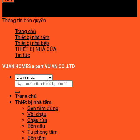
Thông tin bản quyền
Trang chủ
Thiết bị nhà tắm
Thiết bị nhà bếp
THIẾT BỊ NHÀ CỬA
Tin tức
VUAN HOMES a part VU AN CO.,LTD
Tìm
kiếm:
Trang chủ
Thiết bị nhà tắm
Sen tắm đứng
Vòi chậu
Chậu rửa
Bồn cầu
Tủ phòng tắm
Bồn tắm