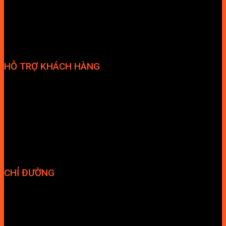
HỖ TRỢ KHÁCH HÀNG
Phương thức thanh toán
Chính sách bảo hành
Chính sách bảo mật
Vận chuyển và giao nhận
Điều kiện và Thỏa thuận giao dịch
CHỈ ĐƯỜNG