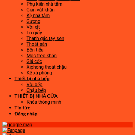
Phụ kiện nhà tắm
Giàn vắt khăn
Kệ nhà tắm
Gương
Vòi xịt
Lô giấy
Thanh gác tay sen
Thoát sàn
Bồn tiểu
Móc treo khăn
Giá cốc
Xiphong thoát chậu
Kệ xà phòng
Thiết bị nhà bếp
Vòi bếp
Chậu bếp
THIẾT BỊ NHÀ CỬA
Khóa thông minh
Tin tức
Đăng nhập