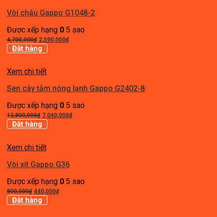
Vòi chậu Gappo G1048-2
Được xếp hạng
0
5 sao
Giá
Giá
4,700,000
₫
2,590,000
₫
gốc
hiện
Đặt hàng
là:
tại
4,700,000₫.
là:
Xem chi tiết
2,590,000₫.
Sen cây tắm nóng lạnh Gappo G2402-8
Được xếp hạng
0
5 sao
Giá
Giá
12,800,000
₫
7,040,000
₫
gốc
hiện
Đặt hàng
là:
tại
12,800,000₫.
là:
Xem chi tiết
7,040,000₫.
Vòi xịt Gappo G36
Được xếp hạng
0
5 sao
Giá
Giá
800,000
₫
440,000
₫
gốc
hiện
Đặt hàng
là:
tại