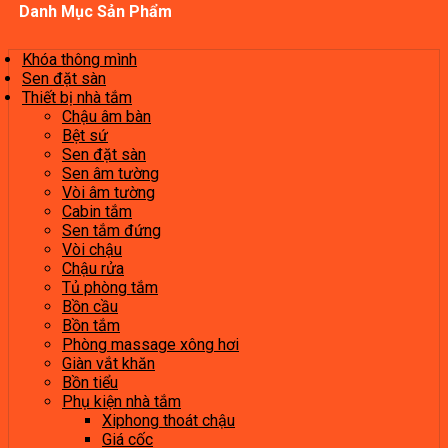
Danh Mục Sản Phẩm
Khóa thông mình
Sen đặt sàn
Thiết bị nhà tắm
Chậu âm bàn
Bệt sứ
Sen đặt sàn
Sen âm tường
Vòi âm tường
Cabin tắm
Sen tắm đứng
Vòi chậu
Chậu rửa
Tủ phòng tắm
Bồn cầu
Bồn tắm
Phòng massage xông hơi
Giàn vắt khăn
Bồn tiểu
Phụ kiện nhà tắm
Xiphong thoát chậu
Giá cốc