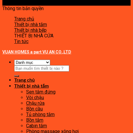
Thông tin bản quyền
Trang chủ
Thiết bị nhà tắm
Thiết bị nhà bếp
THIẾT BỊ NHÀ CỬA
Tin tức
VUAN HOMES a part VU AN CO.,LTD
Tìm
kiếm:
Trang chủ
Thiết bị nhà tắm
Sen tắm đứng
Vòi chậu
Chậu rửa
Bồn cầu
Tủ phòng tắm
Bồn tắm
Cabin tắm
Phòng massage xông hơi