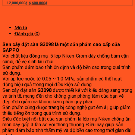
8,125,000₫.
Giá
là:
Giá
12,000,000
₫
6,600,000
₫
gốc
3,660,000₫.
hiện
là:
tại
12,000,000₫.
là:
6,600,000₫.
Mô tả
Đánh giá (0)
Sen cây đặt sàn G3098 là một sản phẩm cao cấp của
GAPPO
Với chất liệu đồng mạ 5 lớp Niken-Crom dày chống bám cặn
canxi, dễ vệ sinh lau chùi
Sản phẩm đảm bảo tính ổn định và độ bền cao trong quá trình
sử dụng.
Với áp lực nước từ 0.05 ~ 1.0 MPa, sản phẩm có thể hoạt
động hiệu quả trong mọi điều kiện sử dụng.
Sen cây đặt sàn
G3098
được thiết kế với kiểu dáng sang trọng
và tinh tế, mang đến cho không gian phòng tắm của bạn vẻ
đẹp đơn giản mà không kém phần quý phái.
Sản phẩm cũng được trang bị công nghệ gạt êm ái, giúp giảm
thiểu tiếng ồn trong quá trình sử dụng.
Điều đặc biệt nổi bật của sản phẩm là lớp mạ Niken chống ăn
mòn dày gấp 3 lần so với thông thường. Điều này giúp sản
phẩm đảm bảo tính thẩm mỹ và độ bền cao trong thời gian dài