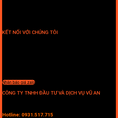
KẾT NỐI VỚI CHÚNG TÔI
Nhận báo giá zalo
CÔNG TY TNHH ĐẦU TƯ VÀ DỊCH VỤ VŨ AN
Địa chỉ: Tầng 4, Tecco Garden, đường Vũ Lăng, Xã Thanh Trì,
Hà Nội
Hotline: 0931.517.715