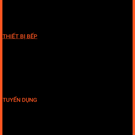
Phòng massage
Chậu rửa lavabo
Giàn vắt khăn
Phụ kiện phòng tắm
THIẾT BỊ BẾP
Vòi bếp
Chậu bếp
Bếp điện
Hút mùi
TUYỂN DỤNG
Hợp tác đại lý
Tuyển dụng nhân sự