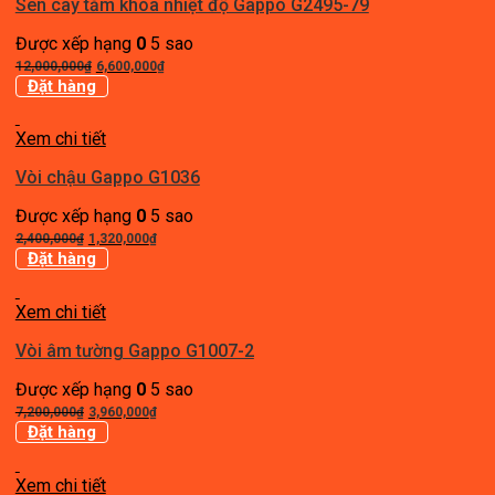
Sen cây tắm khóa nhiệt độ Gappo G2495-79
Được xếp hạng
0
5 sao
Giá
Giá
12,000,000
₫
6,600,000
₫
gốc
hiện
Đặt hàng
là:
tại
12,000,000₫.
là:
Xem chi tiết
6,600,000₫.
Vòi chậu Gappo G1036
Được xếp hạng
0
5 sao
Giá
Giá
2,400,000
₫
1,320,000
₫
gốc
hiện
Đặt hàng
là:
tại
2,400,000₫.
là:
Xem chi tiết
1,320,000₫.
Vòi âm tường Gappo G1007-2
Được xếp hạng
0
5 sao
Giá
Giá
7,200,000
₫
3,960,000
₫
gốc
hiện
Đặt hàng
là:
tại
7,200,000₫.
là:
Xem chi tiết
3,960,000₫.