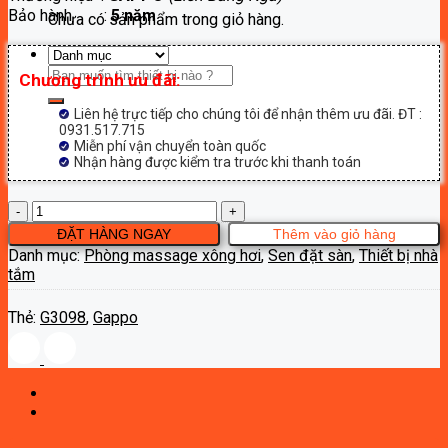
Bảo hành :
5 năm
9,900,000₫.
Chưa có sản phẩm trong giỏ hàng.
Tìm
Chương trình ưu đãi:
kiếm:
Liên hệ trực tiếp cho chúng tôi để nhận thêm ưu đãi. ĐT :
0931.517.715
Miễn phí vận chuyển toàn quốc
Nhận hàng được kiểm tra trước khi thanh toán
SEN
CÂY
ĐẶT HÀNG NGAY
Thêm vào giỏ hàng
ĐẶT
Danh mục:
Phòng massage xông hơi
,
Sen đặt sàn
,
Thiết bị nhà
SÀN
tắm
G3098
số
Thẻ:
G3098
,
Gappo
lượng