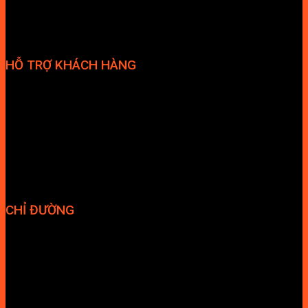
HỖ TRỢ KHÁCH HÀNG
Phương thức thanh toán
Chính sách bảo hành
Chính sách bảo mật
Vận chuyển và giao nhận
Điều kiện và Thỏa thuận giao dịch
CHỈ ĐƯỜNG