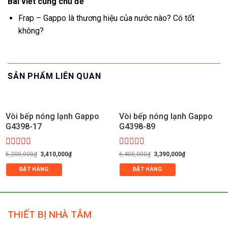
Bài viết cùng chủ đề
Frap – Gappo là thương hiệu của nước nào? Có tốt
không?
SẢN PHẨM LIÊN QUAN
Vòi bếp nóng lạnh Gappo
Vòi bếp nóng lạnh Gappo
G4398-17
G4398-89
Được
Giá
Giá
Được
Giá
Giá
6,200,000
₫
3,410,000
₫
6,400,000
₫
3,390,000
₫
gốc
hiện
gốc
hiện
xếp
xếp
là:
tại
là:
tại
hạng
hạng
ĐẶT HÀNG
ĐẶT HÀNG
6,200,000₫.
là:
6,400,000₫.
là:
0
0
3,410,000₫.
3,390,000₫.
5
5
sao
sao
THIẾT BỊ NHÀ TẮM