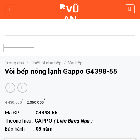
Skip
to
content
Trang chủ
/
Thiết bị nhà bếp
/
Vòi bếp
Vòi bếp nóng lạnh Gappo G4398-55
Giá
Giá
₫
₫
4,430,000
2,350,000
gốc
hiện
Mã SP :
G4398-55
là:
tại
Thương hiệu :
GAPPO
( Liên Bang Nga )
4,430,000₫.
là:
Bảo hành :
05 năm
2,350,000₫.