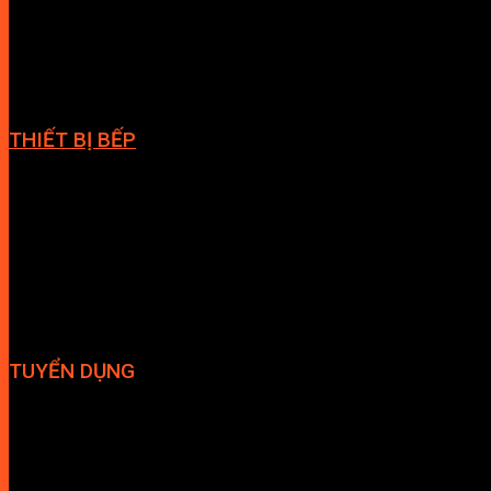
Cabin tắm
Phòng massage
Giàn vắt khăn
THIẾT BỊ BẾP
Vòi bếp
Chậu bếp
Bếp điện
Hút mùi
TUYỂN DỤNG
Hợp tác đại lý
Tuyển dụng nhân sự