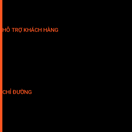
HỖ TRỢ KHÁCH HÀNG
Phương thức thanh toán
Chính sách bảo hành
Chính sách bảo mật
Vận chuyển và giao nhận
Điều kiện và Thỏa thuận giao dịch
CHỈ ĐƯỜNG