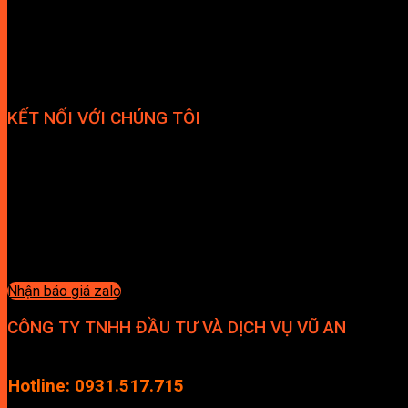
KẾT NỐI VỚI CHÚNG TÔI
Nhận báo giá zalo
CÔNG TY TNHH ĐẦU TƯ VÀ DỊCH VỤ VŨ AN
Địa chỉ: Tầng 4, Tecco Garden, đường Vũ Lăng, Xã Thanh Trì, Hà
Hotline: 0931.517.715
Điện thoại: 0246.2929.239