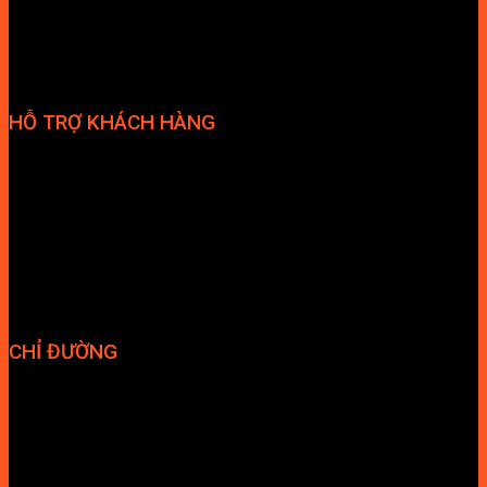
HỖ TRỢ KHÁCH HÀNG
Phương thức thanh toán
Chính sách bảo hành
Chính sách bảo mật
Vận chuyển và giao nhận
Điều kiện và Thỏa thuận giao dịch
CHỈ ĐƯỜNG