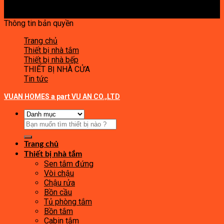
Thông tin bản quyền
Trang chủ
Thiết bị nhà tắm
Thiết bị nhà bếp
THIẾT BỊ NHÀ CỬA
Tin tức
VUAN HOMES a part VU AN CO.,LTD
Tìm
kiếm:
Trang chủ
Thiết bị nhà tắm
Sen tắm đứng
Vòi chậu
Chậu rửa
Bồn cầu
Tủ phòng tắm
Bồn tắm
Cabin tắm