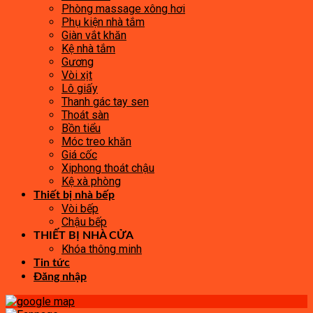
Phòng massage xông hơi
Phụ kiện nhà tắm
Giàn vắt khăn
Kệ nhà tắm
Gương
Vòi xịt
Lô giấy
Thanh gác tay sen
Thoát sàn
Bồn tiểu
Móc treo khăn
Giá cốc
Xiphong thoát chậu
Kệ xà phòng
Thiết bị nhà bếp
Vòi bếp
Chậu bếp
THIẾT BỊ NHÀ CỬA
Khóa thông minh
Tin tức
Đăng nhập