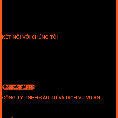
KẾT NỐI VỚI CHÚNG TÔI
Nhận báo giá zalo
CÔNG TY TNHH ĐẦU TƯ VÀ DỊCH VỤ VŨ AN
Địa chỉ: Tầng 4, Tecco Garden, đường Vũ Lăng, Xã Thanh Trì,
Hà Nội