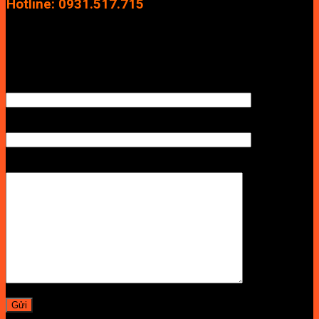
Hotline: 0931.517.715
Điện thoại: 0246.2929.239
Email: info.vuan@gmail.com
TÊN ANH/CHỊ
SỐ ĐIỆN THOẠI NHẬN BÁO GIÁ
LỜI NHẮN