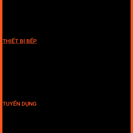
Cabin tắm
Tủ phòng tắm
Phòng massage
Chậu rửa lavabo
Giàn vắt khăn
Phụ kiện phòng tắm
THIẾT BỊ BẾP
Vòi bếp
Chậu bếp
Bếp điện
Hút mùi
TUYỂN DỤNG
Hợp tác đại lý
Tuyển dụng nhân sự