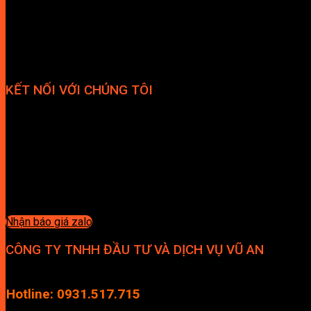
KẾT NỐI VỚI CHÚNG TÔI
Nhận báo giá zalo
CÔNG TY TNHH ĐẦU TƯ VÀ DỊCH VỤ VŨ AN
Địa chỉ: Tầng 4, Tecco Garden, đường Vũ Lăng, Xã Thanh Trì, Hà
Hotline: 0931.517.715
Điện thoại: 0246.2929.239