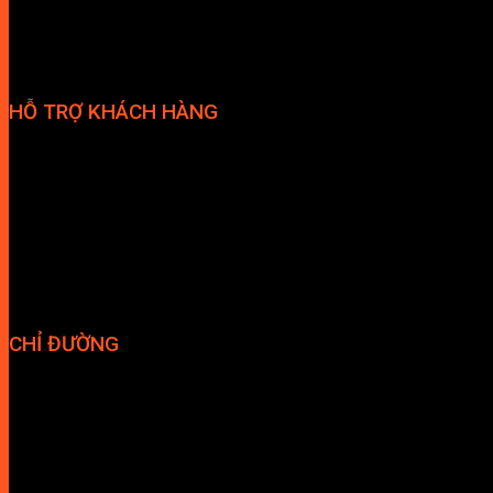
HỖ TRỢ KHÁCH HÀNG
Phương thức thanh toán
Chính sách bảo hành
Chính sách bảo mật
Vận chuyển và giao nhận
Điều kiện và Thỏa thuận giao dịch
CHỈ ĐƯỜNG