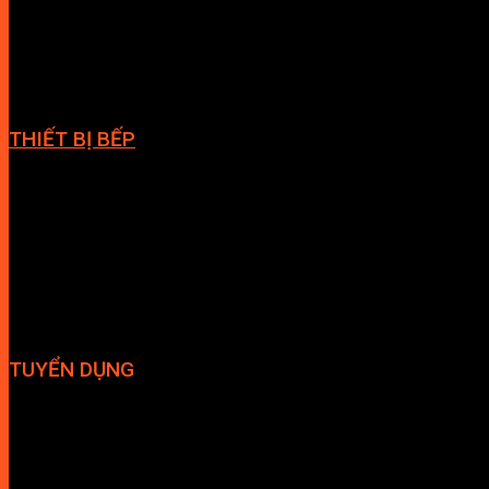
Cabin tắm
Phòng massage
Giàn vắt khăn
THIẾT BỊ BẾP
Vòi bếp
Chậu bếp
Bếp điện
Hút mùi
TUYỂN DỤNG
Hợp tác đại lý
Tuyển dụng nhân sự