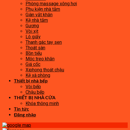
Phòng massage xông hơi
Phụ kiện nhà tắm
Giàn vắt khăn
Kệ nhà tắm
Gương
Vòi xịt
Lô giấy
Thanh gác tay sen
Thoát sàn
Bồn tiểu
Móc treo khăn
Giá cốc
Xiphong thoát chậu
Kệ xà phòng
Thiết bị nhà bếp
Vòi bếp
Chậu bếp
THIẾT BỊ NHÀ CỬA
Khóa thông minh
Tin tức
Đăng nhập