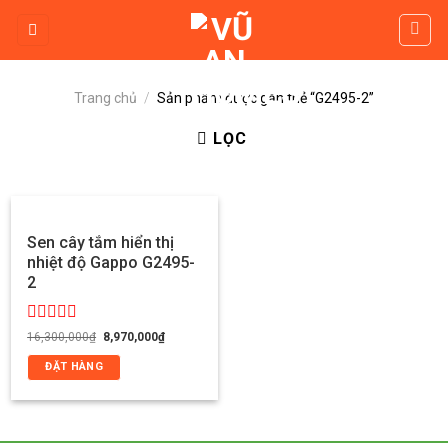
Skip
to
content
Trang chủ
/
Sản phẩm được gắn thẻ “G2495-2”
LỌC
Sen cây tắm hiển thị
nhiệt độ Gappo G2495-
2
Được
Giá
Giá
16,300,000
₫
8,970,000
₫
gốc
hiện
xếp
là:
tại
hạng
ĐẶT HÀNG
16,300,000₫.
là:
0
8,970,000₫.
5
sao