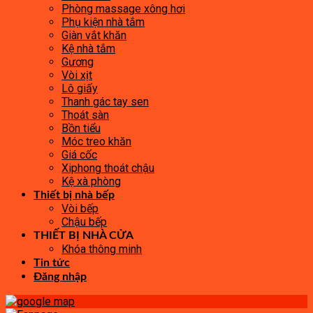
Phòng massage xông hơi
Phụ kiện nhà tắm
Giàn vắt khăn
Kệ nhà tắm
Gương
Vòi xịt
Lô giấy
Thanh gác tay sen
Thoát sàn
Bồn tiểu
Móc treo khăn
Giá cốc
Xiphong thoát chậu
Kệ xà phòng
Thiết bị nhà bếp
Vòi bếp
Chậu bếp
THIẾT BỊ NHÀ CỬA
Khóa thông minh
Tin tức
Đăng nhập