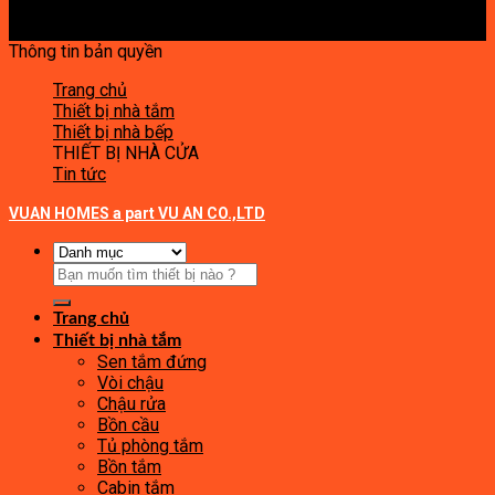
Thông tin bản quyền
Trang chủ
Thiết bị nhà tắm
Thiết bị nhà bếp
THIẾT BỊ NHÀ CỬA
Tin tức
VUAN HOMES a part VU AN CO.,LTD
Tìm
kiếm:
Trang chủ
Thiết bị nhà tắm
Sen tắm đứng
Vòi chậu
Chậu rửa
Bồn cầu
Tủ phòng tắm
Bồn tắm
Cabin tắm