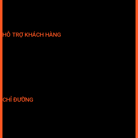
HỖ TRỢ KHÁCH HÀNG
Phương thức thanh toán
Chính sách bảo hành
Chính sách bảo mật
Vận chuyển và giao nhận
Điều kiện và Thỏa thuận giao dịch
CHỈ ĐƯỜNG