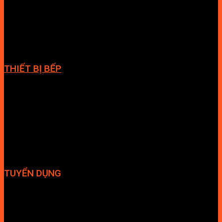
Cabin tắm
Tủ phòng tắm
Phòng massage
Chậu rửa lavabo
Giàn vắt khăn
Phụ kiện phòng tắm
THIẾT BỊ BẾP
Vòi bếp
Chậu bếp
Bếp điện
Hút mùi
TUYỂN DỤNG
Hợp tác đại lý
Tuyển dụng nhân sự