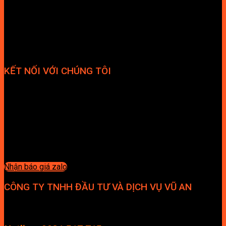
KẾT NỐI VỚI CHÚNG TÔI
Nhận báo giá zalo
CÔNG TY TNHH ĐẦU TƯ VÀ DỊCH VỤ VŨ AN
Địa chỉ: Tầng 4, Tecco Garden, đường Vũ Lăng, Xã Thanh Trì,
Hà Nội