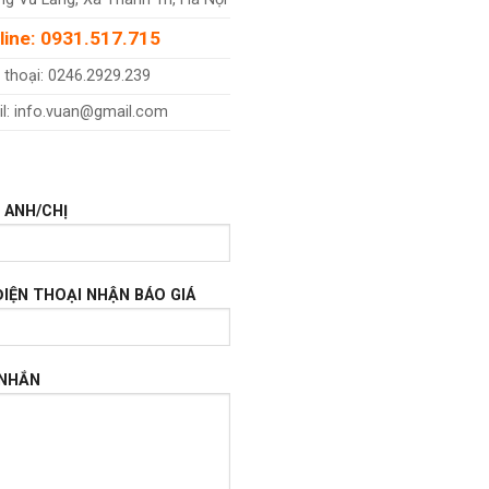
line: 0931.517.715
 thoại: 0246.2929.239
l: info.vuan@gmail.com
 ANH/CHỊ
ĐIỆN THOẠI NHẬN BÁO GIÁ
 NHẮN