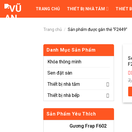
Skip
TRANG CHỦ
THIẾT BỊ NHÀ TẮM
THIẾT B
to
content
Trang chủ
/
Sản phẩm được gắn thẻ “F2449”
Danh Mục Sản Phẩm
S
Khóa thông mình
F
Sen đặt sàn
Đ
7
Thiết bị nhà tắm
x
h
0
Thiết bị nhà bếp
5
s
Sản Phẩm Yêu Thích
Gương Frap F602