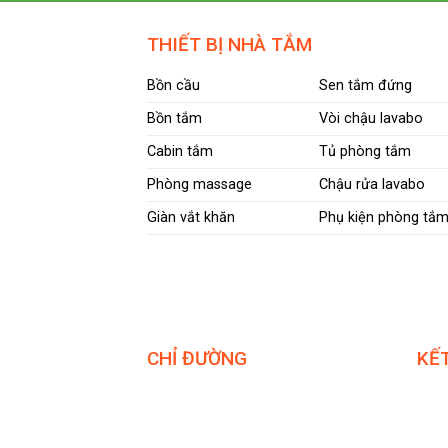
1,300,000₫.
THIẾT BỊ NHÀ TẮM
Bồn cầu
Sen tắm đứng
Bồn tắm
Vòi chậu lavabo
Cabin tắm
Tủ phòng tắm
Phòng massage
Chậu rửa lavabo
Giàn vắt khăn
Phụ kiện phòng tắ
CHỈ ĐƯỜNG
KẾT