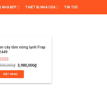
Ị NHÀ BẾP
THIẾT BỊ NHÀ CỬA
TIN TỨC
en cây tắm nóng lạnh Frap
2449
ược
Giá
Giá
,500,000
₫
3,980,000
₫
gốc
hiện
ếp
là:
tại
ạng
ĐẶT HÀNG
7,500,000₫.
là:
3,980,000₫.
ao