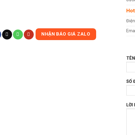
Hot
Điện
Emai
NHẬN BÁO GIÁ ZALO
TÊN
SỐ 
LỜI